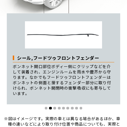
シール,フードツゥフロントエンドパネル
シール,フードツゥフロントフェンダー
ウェザーストリップ,オープニングトリム
シール,フードツゥカウルトップ
ウェザーストリップ,リアドアNo.3
ウェザーストリップ,ドア
ウェザーストリップ,バックドア(ラゲージ)
ウェザーストリップ,スライディングルーフ
ボンネット開口部位ボディー側にクリップなどを介
サブシール,ルーフ
して装着され、エンジンルームを雨水や塵芥から守
ります。なかでもフードツゥフロントフェンダーは
ボンネットの側面と接するフェンダー部分に取り付
けられ、ボンネット開閉時の衝撃吸収にも寄与して
います。
※図はイメージです。実際の車とは異なる場合があるほか、車
種の違いなどにより
取り付け位置や商品についても、実際と