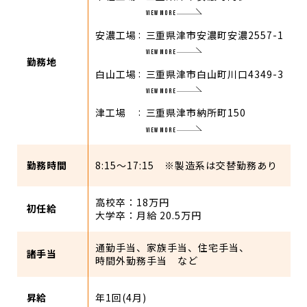
VIEW MORE
安濃工場
三重県津市安濃町安濃2557-1
VIEW MORE
勤務地
白山工場
三重県津市白山町川口4349-3
VIEW MORE
津工場
三重県津市納所町150
VIEW MORE
勤務時間
8:15～17:15 ※製造系は交替勤務あり
高校卒：18万円
初任給
大学卒：月給 20.5万円
通勤手当、家族手当、住宅手当、
諸手当
時間外勤務手当 など
昇給
年1回(4月)