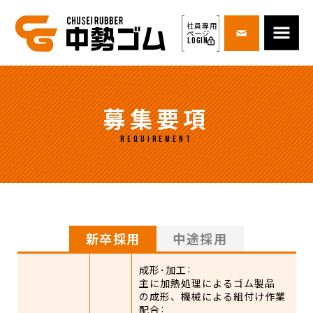
社員専用
ページ
LOGIN
募集要項
REQUIREMENT
新卒採用
中途採用
成形･加工
主に加熱処理によるゴム製品
の成形、機械による組付け作業
配合